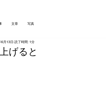
事
文章
写真
年6月13日
読了時間: 1分
上げると