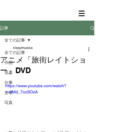
記事
全ての記事
nissymusica
全ての記事
アニメ「旅街レイトショ
作品
ー」DVD
音楽
仕事
https://www.youtube.com/watch?
v=dMd_7ozSOzA
文章
写真